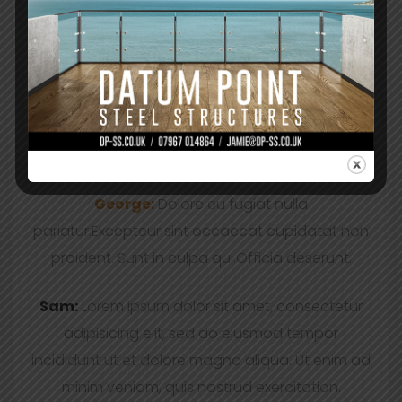
POST FORMAT: CHAT
Sam:
Irure dolor in reprehenderit in voluptate
velit esse cillum. Ullamco laboris nisi ut aliquip ex
ea commodo. Ut enim ad minim veniam, quis
nostrud exercitation.
George:
Dolore eu fugiat nulla
pariatur.Excepteur sint occaecat cupidatat non
proident. Sunt in culpa qui.Officia deserunt.
Sam:
Lorem ipsum dolor sit amet, consectetur
adipisicing elit, sed do eiusmod tempor
incididunt ut et dolore magna aliqua. Ut enim ad
minim veniam, quis nostrud exercitation.