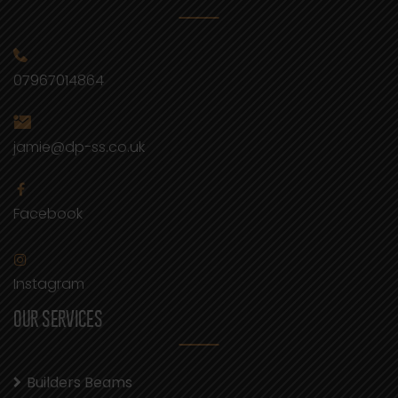
07967014864
jamie@dp-ss.co.uk
Facebook
Instagram
OUR SERVICES
Builders Beams