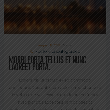
August 13, 2019
Admin
Factory
Uncategorized
,
MORBI PORTA TELLUS ET NUNC
LAOREET PORTA.
Laboris nisi ut aliquip ex ea commodo
consequat. Duis aute irure dolor in reprehenderit
in volup tate velit esse cillum dolore eu fugiat
nulla pariatur. Excepteur sint occaecat
cupidatat non pro ident, sunt in culpa qui officia