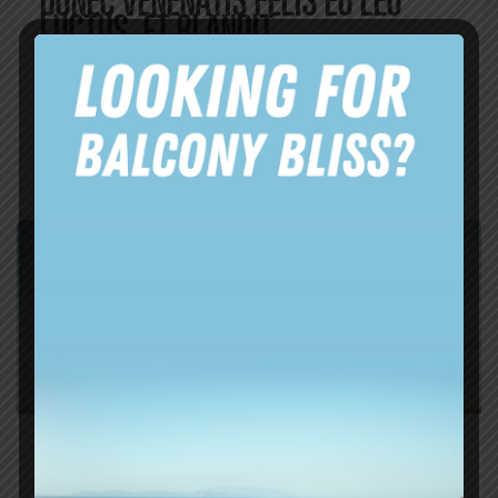
DONEC VENENATIS FELIS EU LEO
LUCTUS, ET BLANDIT.
https://market.envato.com/
August 13, 2019
Admin
Factory
Uncategorized
,