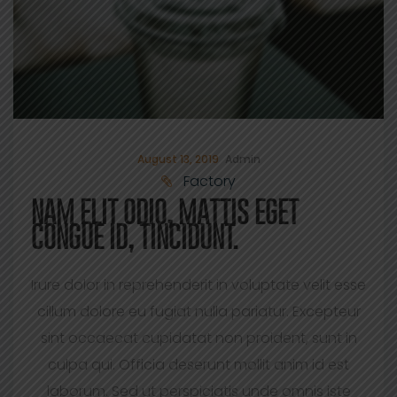
August 13, 2019
Admin
Factory
NAM ELIT ODIO, MATTIS EGET
CONGUE ID, TINCIDUNT.
Irure dolor in reprehenderit in voluptate velit esse
cillum dolore eu fugiat nulla pariatur. Excepteur
sint occaecat cupidatat non proident, sunt in
culpa qui. Officia deserunt mollit anim id est
laborum. Sed ut perspiciatis unde omnis iste