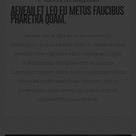
Factory
Uncategorized
,
AENEAN ET LEO EU METUS FAUCIBUS
PHARETRA QUAM.
Laboris nisi ut aliquip ex ea commodo
consequat. Duis aute irure dolor in reprehenderit
in volup tate velit esse cillum dolore eu fugiat
nulla pariatur. Excepteur sint occaecat
cupidatat non pro ident, sunt in culpa qui officia
deserunt mollit anim id est laborum. Sed ut
perspiciatis unde omnis iste natus error sit
voluptatem accusantium.