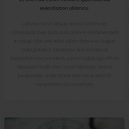
exercitation ullamco.
Laboris nisi ut aliquip ex ea commodo
consequat. Duis aute irure dolor in reprehenderit
in volup tate velit esse cillum dolore eu fugiat
nulla pariatur. Excepteur sint occaecat
cupidatat non pro ident, sunt in culpa qui officia
deserunt mollit anim id est laborum. Sed ut
perspiciatis unde omnis iste natus error sit
voluptatem accusantium.