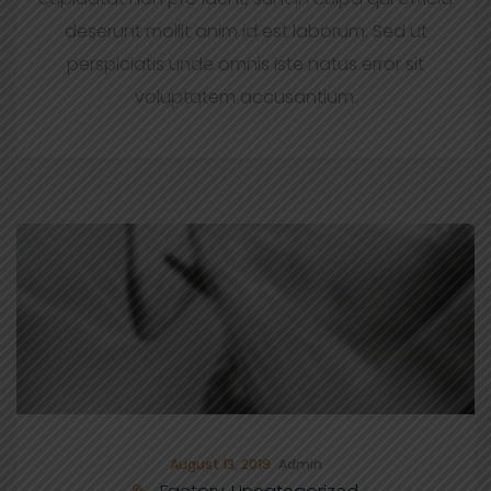
deserunt mollit anim id est laborum. Sed ut
perspiciatis unde omnis iste natus error sit
voluptatem accusantium.
August 13, 2019
Admin