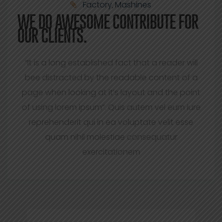
Factory
Mashines
,
WE DO AWESOME CONTRIBUTE FOR
OUR CLIENTS.
“It is a long established fact that a reader will
bee distracted by the readable content of a
page when looking at it’s layout and the point
of using lorem ipsum”. Quis autem vel eum iure
reprehenderit qui in ea voluptate velit esse
quam nihil molestiae consequatur
exercitationem